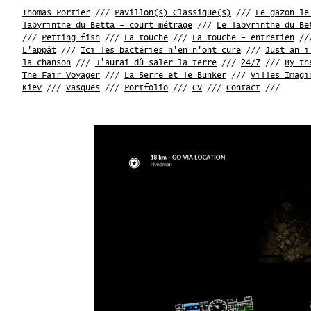
Thomas Portier
///
Pavillon(s) Classique(s)
///
Le gazon le
labyrinthe du Betta - court métrage
///
Le labyrinthe du Be
///
Petting fish
///
La touche
///
La touche - entretien
//
L'appât
///
Ici les bactéries n'en n'ont cure
///
Just an i
la chanson
///
J'aurai dû saler la terre
///
24/7
///
By th
The Fair Voyager
///
La Serre et le Bunker
///
Villes Imagi
Kiev
///
Vasques
///
Portfolio
///
CV
///
Contact
///