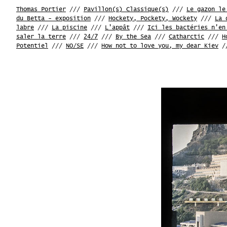
Thomas Portier
///
Pavillon(s) Classique(s)
///
Le gazon le
du Betta - exposition
///
Hockety, Pockety, Wockety
///
La 
labre
///
La piscine
///
L'appât
///
Ici les bactéries n'en
saler la terre
///
24/7
///
By the Sea
///
Catharctic
///
H
Potentiel
///
NO/SE
///
How not to love you, my dear Kiev
/