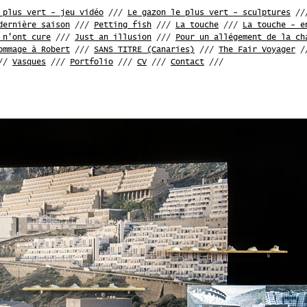
 plus vert - jeu vidéo
///
Le gazon le plus vert - sculptures
//
dernière saison
///
Petting fish
///
La touche
///
La touche - e
 n'ont cure
///
Just an illusion
///
Pour un allégement de la ch
ommage à Robert
///
SANS TITRE (Canaries)
///
The Fair Voyager
/
//
Vasques
///
Portfolio
///
CV
///
Contact
///