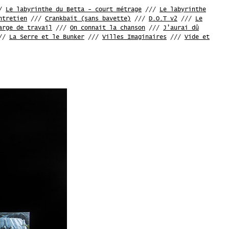
/
Le labyrinthe du Betta - court métrage
///
Le labyrinthe
ntretien
///
Crankbait (sans bavette)
///
D.O.T v2
///
Le
arge de travail
///
On connait la chanson
///
J'aurai dû
//
La Serre et le Bunker
///
Villes Imaginaires
///
Vide et