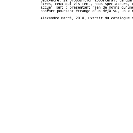
peut-être, sa proposition apporterait ce que
êtres, ceux qui visitent, nous spectateurs, 
accueillant ; présentant rien de moins qu’un
confort pourtant étrange d’un déjà-vu, un « 
Alexandre Barré, 2018, Extrait du catalogue 