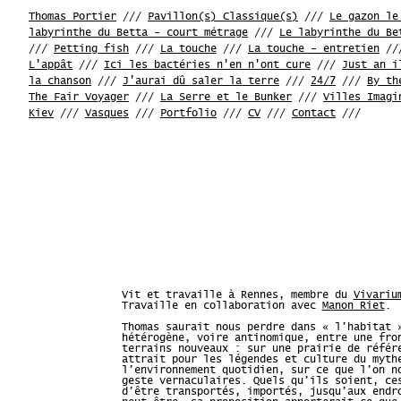
Thomas Portier
///
Pavillon(s) Classique(s)
///
Le gazon le
labyrinthe du Betta - court métrage
///
Le labyrinthe du Be
///
Petting fish
///
La touche
///
La touche - entretien
//
L'appât
///
Ici les bactéries n'en n'ont cure
///
Just an i
la chanson
///
J'aurai dû saler la terre
///
24/7
///
By th
The Fair Voyager
///
La Serre et le Bunker
///
Villes Imagi
Kiev
///
Vasques
///
Portfolio
///
CV
///
Contact
///
Vit et travaille à Rennes, membre du
Vivariu
Travaille en collaboration avec
Manon Riet
.
Thomas saurait nous perdre dans « l’habitat 
hétérogène, voire antinomique, entre une fro
terrains nouveaux : sur une prairie de référ
attrait pour les légendes et culture du myth
l’environnement quotidien, sur ce que l’on n
geste vernaculaires. Quels qu’ils soient, ce
d’être transportés, importés, jusqu’aux endr