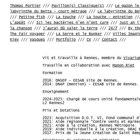
Thomas Portier
///
Pavillon(s) Classique(s)
///
Le gazon le
labyrinthe du Betta - court métrage
///
Le labyrinthe du Be
///
Petting fish
///
La touche
///
La touche - entretien
//
L'appât
///
Ici les bactéries n'en n'ont cure
///
Just an i
la chanson
///
J'aurai dû saler la terre
///
24/7
///
By th
The Fair Voyager
///
La Serre et le Bunker
///
Villes Imagi
Kiev
///
Vasques
///
Portfolio
///
CV
///
Contact
///
Vit et travaille à Rennes, membre du
Vivariu
Travaille en collaboration avec
Manon Riet
Formation
2016: DNSEP - EESAB site de Rennes.
2014: DNAP (mention) - EESAB site de Rennes.
Enseignement
2024-2025: Chargé de cours Unité fondamental
L2 Rennes2
Prix et Dotations
2023: Acquisition D.O.T. V2, Fond communal d
2021: Aide régionnale "Contre vents et marée
2021: Aide à la création, Rennes Métropole.
2019: Aide individuelle à la création, DRAC 
2017: Prix de la Jeune Création de Saint Rém