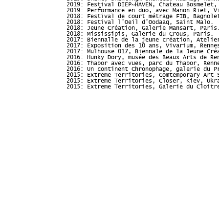
2019: Festival DIEP~HAVEN, Chateau Bosmelet,
2019: Performance en duo, avec Manon Riet, V
2018: Festival de court métrage FIB, Bagnole
2018: Festival l'Oeil d'Oodaaq, Saint Malo.
2018: Jeune Création, Galerie Mansart, Paris
2018: Mississipis, Galerie du Crous, Paris.
2017: Biennalle de la jeune création, Atelie
2017: Exposition des 10 ans, Vivarium, Renne
2017: Mulhouse 017, Biennale de la Jeune Cré
2016: Hunky Dory, musée des Beaux Arts de Re
2016: Thabor avec vues, parc du Thabor, Renn
2016: Un continent Chronophage, galerie du P
2015: Extreme Territories, Comtemporary Art 
2015: Extreme Territories, Closer, Kiev, Ukr
2015: Extreme Territories, Galerie du Cloitr