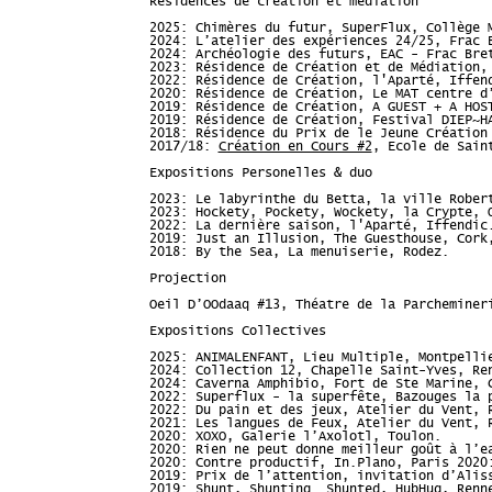
Résidences de création et médiation
2025: Chimères du futur, SuperFlux, Collège 
2024: L’atelier des expériences 24/25, Frac 
2024: Archéologie des futurs, EAC - Frac Bre
2023: Résidence de Création et de Médiation,
2022: Résidence de Création, l'Aparté, Iffen
2020: Résidence de Création, Le MAT centre d
2019: Résidence de Création, A GUEST + A HOS
2019: Résidence de Création, Festival DIEP~H
2018: Résidence du Prix de le Jeune Création
2017/18:
Création en Cours #2
, Ecole de Sain
Expositions Personelles & duo
2023: Le labyrinthe du Betta, la ville Rober
2023: Hockety, Pockety, Wockety, la Crypte, 
2022: La dernière saison, l'Aparté, Iffendic
2019: Just an Illusion, The Guesthouse, Cork
2018: By the Sea, La menuiserie, Rodez.
Projection
Oeil D’OOdaaq #13, Théatre de la Parcheminer
Expositions Collectives
2025: ANIMALENFANT, Lieu Multiple, Montpelli
2024: Collection 12, Chapelle Saint-Yves, Re
2024: Caverna Amphibio, Fort de Ste Marine, 
2022: Superflux - la superfête, Bazouges la 
2022: Du pain et des jeux, Atelier du Vent, 
2021: Les langues de Feux, Atelier du Vent, 
2020: XOXO, Galerie l’Axolotl, Toulon.
2020: Rien ne peut donne meilleur goût à l’e
2020: Contre productif, In.Plano, Paris 2020
2019: Prix de l’attention, invitation d’Alis
2019: Shunt, Shunting… Shunted, HubHug, Renn