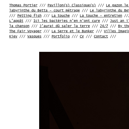
Thomas Portier
///
Pavillon(s) Classique(s)
///
Le gazon le
labyrinthe du Betta - court métrage
///
Le labyrinthe du Be
///
Petting fish
///
La touche
///
La touche - entretien
//
L'appât
///
Ici les bactéries n'en n'ont cure
///
Just an i
la chanson
///
J'aurai dû saler la terre
///
24/7
///
By th
The Fair Voyager
///
La Serre et le Bunker
///
Villes Imagi
Kiev
///
Vasques
///
Portfolio
///
CV
///
Contact
///