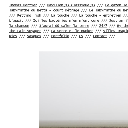
Thomas Portier
///
Pavillon(s) Classique(s)
///
Le gazon le
labyrinthe du Betta - court métrage
///
Le labyrinthe du Be
///
Petting fish
///
La touche
///
La touche - entretien
//
L'appât
///
Ici les bactéries n'en n'ont cure
///
Just an i
la chanson
///
J'aurai dû saler la terre
///
24/7
///
By th
The Fair Voyager
///
La Serre et le Bunker
///
Villes Imagi
Kiev
///
Vasques
///
Portfolio
///
CV
///
Contact
///