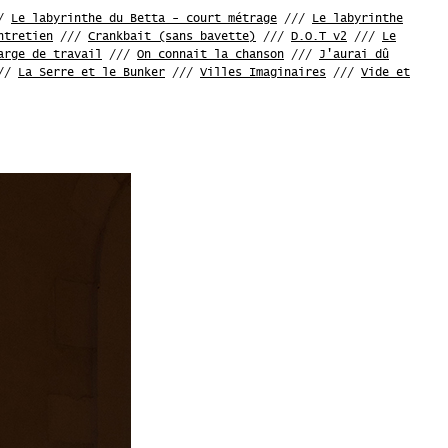
/
Le labyrinthe du Betta - court métrage
///
Le labyrinthe
ntretien
///
Crankbait (sans bavette)
///
D.O.T v2
///
Le
arge de travail
///
On connait la chanson
///
J'aurai dû
//
La Serre et le Bunker
///
Villes Imaginaires
///
Vide et