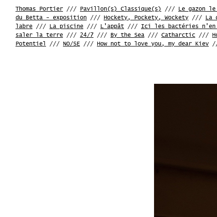
Thomas Portier
///
Pavillon(s) Classique(s)
///
Le gazon le
du Betta - exposition
///
Hockety, Pockety, Wockety
///
La 
labre
///
La piscine
///
L'appât
///
Ici les bactéries n'en
saler la terre
///
24/7
///
By the Sea
///
Catharctic
///
H
Potentiel
///
NO/SE
///
How not to love you, my dear Kiev
/