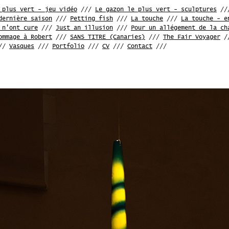
 plus vert - jeu vidéo
///
Le gazon le plus vert - sculptures
//
dernière saison
///
Petting fish
///
La touche
///
La touche - e
 n'ont cure
///
Just an illusion
///
Pour un allégement de la ch
ommage à Robert
///
SANS TITRE (Canaries)
///
The Fair Voyager
/
//
Vasques
///
Portfolio
///
CV
///
Contact
///