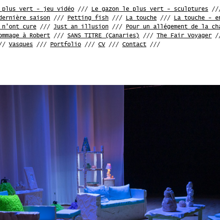
 plus vert - jeu vidéo
///
Le gazon le plus vert - sculptures
//
dernière saison
///
Petting fish
///
La touche
///
La touche - e
 n'ont cure
///
Just an illusion
///
Pour un allégement de la ch
ommage à Robert
///
SANS TITRE (Canaries)
///
The Fair Voyager
/
//
Vasques
///
Portfolio
///
CV
///
Contact
///