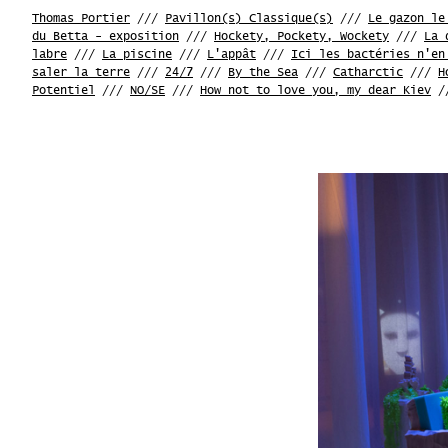
Thomas Portier
///
Pavillon(s) Classique(s)
///
Le gazon le
du Betta - exposition
///
Hockety, Pockety, Wockety
///
La 
labre
///
La piscine
///
L'appât
///
Ici les bactéries n'en
saler la terre
///
24/7
///
By the Sea
///
Catharctic
///
H
Potentiel
///
NO/SE
///
How not to love you, my dear Kiev
/