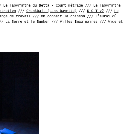
/
Le labyrinthe du Betta - court métrage
///
Le labyrinthe
ntretien
///
Crankbait (sans bavette)
///
D.O.T v2
///
Le
arge de travail
///
On connait la chanson
///
J'aurai dû
//
La Serre et le Bunker
///
Villes Imaginaires
///
Vide et